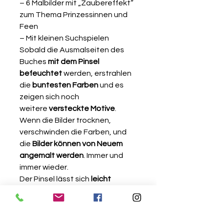
– 6 Malbilder mit „Zaubereffekt“
zum Thema Prinzessinnen und
Feen
– Mit kleinen Suchspielen
Sobald die Ausmalseiten des
Buches
mit dem Pinsel
befeuchtet
werden, erstrahlen
die
buntesten Farben
und es
zeigen sich noch
weitere
versteckte Motive
.
Wenn die Bilder trocknen,
verschwinden die Farben, und
die
Bilder können von Neuem
angemalt werden
. Immer und
immer wieder.
Der Pinsel lässt sich
leicht
auffüllen
, gut von kleinen
Händen führen und einfach in
der PVC-Tasche am Buch