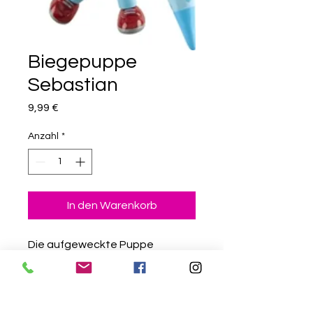
Biegepuppe
Sebastian
Preis
9,99 €
Anzahl
*
In den Warenkorb
Die aufgeweckte Puppe
Sebastian von den Little Friends
freut sich auf seinen ersten
Schultag und ist stolz auf seine
Schultüte