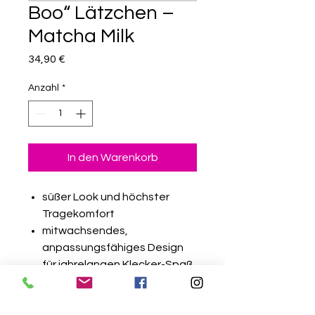
Boo“ Lätzchen –
Matcha Milk
Preis
34,90 €
Anzahl
*
In den Warenkorb
süßer Look und höchster
Tragekomfort
mitwachsendes,
anpassungsfähiges Design
für jahrelangen Klecker-Spaß
aus hochwertigen, absolut
schadstofffreien Materialien