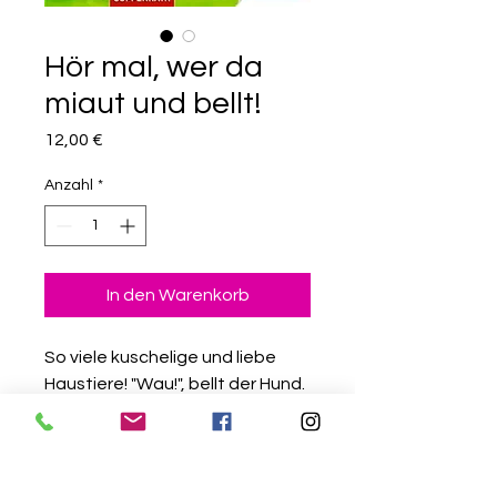
Hör mal, wer da
miaut und bellt!
Preis
12,00 €
Anzahl
*
In den Warenkorb
So viele kuschelige und liebe
Haustiere! "Wau!", bellt der Hund.
"Miau!", macht die Katze. Alle
kleinen Tierfreunde werden
begeistert sein, was es hier zu
sehen und zu hören gibt.