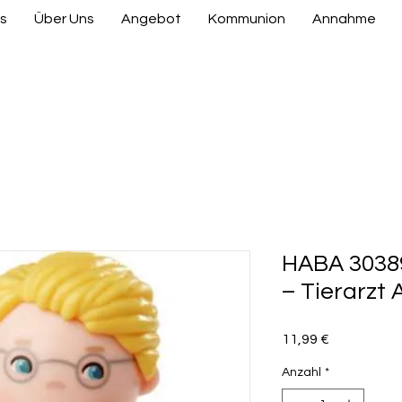
s
Über Uns
Angebot
Kommunion
Annahme
HABA 303894
– Tierarzt
Preis
11,99 €
Anzahl
*