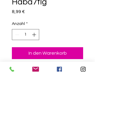
Haba7tlg
Preis
8,99 €
Anzahl
*
In den Warenkorb
25 x 20 x 2,6 cm
Impressum
Datenschutz
© 2020 Kinderträumchen. Erstellt
mit
Wix.com